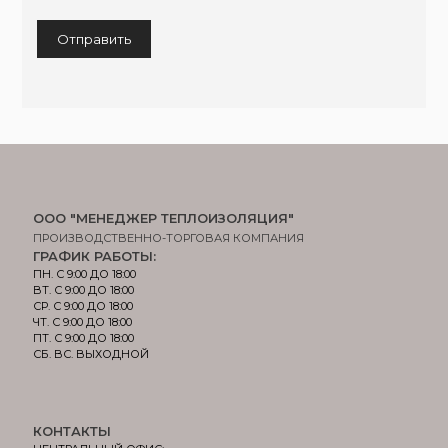
ООО "МЕНЕДЖЕР ТЕПЛОИЗОЛЯЦИЯ"
ПРОИЗВОДСТВЕННО-ТОРГОВАЯ КОМПАНИЯ
ГРАФИК РАБОТЫ:
ПН. С 9:00 ДО 18:00
ВТ. С 9:00 ДО 18:00
СР. С 9:00 ДО 18:00
ЧТ. С 9:00 ДО 18:00
ПТ. С 9:00 ДО 18:00
СБ. ВС. ВЫХОДНОЙ
КОНТАКТЫ