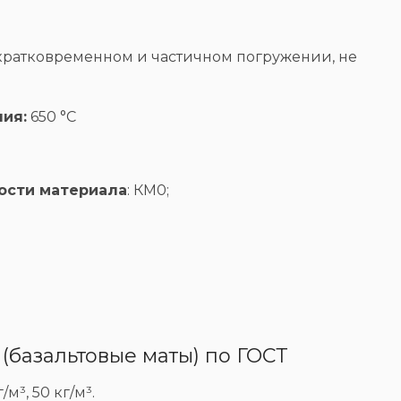
ратковременном и частичном погружении, не
ия:
650 °С
ости материала
: КМ0;
базальтовые маты) по ГОСТ
/м³, 50 кг/м³.