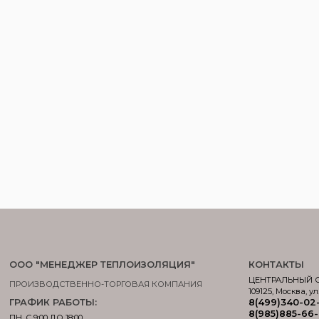
ООО "МЕНЕДЖЕР ТЕПЛОИЗОЛЯЦИЯ"
КОНТАКТЫ
ЦЕНТРАЛЬНЫЙ 
ПРОИЗВОДСТВЕННО-ТОРГОВАЯ КОМПАНИЯ
109125, Москва, ул
ГРАФИК РАБОТЫ:
8(499)340-02
8(985)885-66
ПН. С 9:00 ДО 18:00