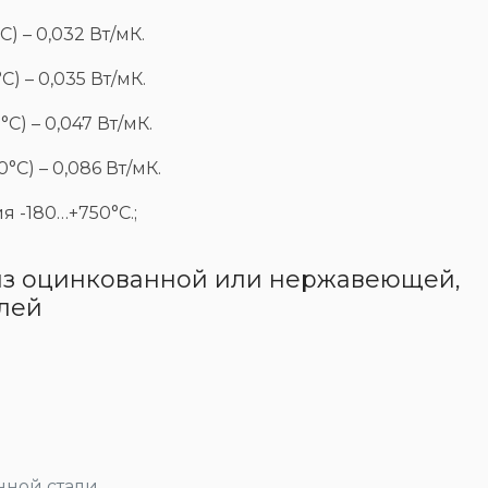
) – 0,032 Вт/мК.
) – 0,035 Вт/мК.
C) – 0,047 Вт/мК.
C) – 0,086 Вт/мК.
 -180…+750°C.;
 из оцинкованной или нержавеющей,
лей
нной стали,