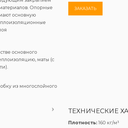
ледующим закрытием
 материалов. Опорные
ЗАКАЗАТЬ
имают основную
теплоизоляционные
лоя
естве основного
еплоизоляцию, маты (с
и).
робку из многослойного
ТЕХНИЧЕСКИЕ Х
Плотность:
160 кг/м³