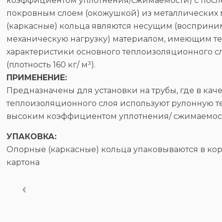
коэффициентом уплотнения/сжимаемости) с пос
покровным слоем (окожушкой) из металлических
(каркасные) кольца являются несущим (восприн
механическую нагрузку) материалом, имеющим 
характеристики основного теплоизоляционного с
(плотность 160 кг/ м³).
​ПРИМЕНЕНИЕ:
​Предназначены для установки на трубы, где в кач
теплоизоляционного слоя используют рулонную т
высоким коэффициентом уплотнения/ сжимаемост
УПАКОВКА:
​Опорные (каркасные) кольца упаковываются в ко
картона