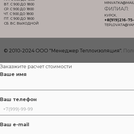
MINVATKA@MAIL
ВТ. С 9:00 ДО 18:00
ФИЛИАЛ:
СР. С 9:00 ДО 18:00
ЧТ. С 9:00 ДО 18:00
КУРСК,
ПТ. С 9:00 ДО 18:00
+8(919)216-75
СБ. ВС. ВЫХОДНОЙ
TEPLOVATA@YA
© 2010-2024 ООО "Менеджер Теплоизоляция".
Пол
Заказжите расчет стоимости
Ваше имя
Ваш телефон
Ваш e-mail