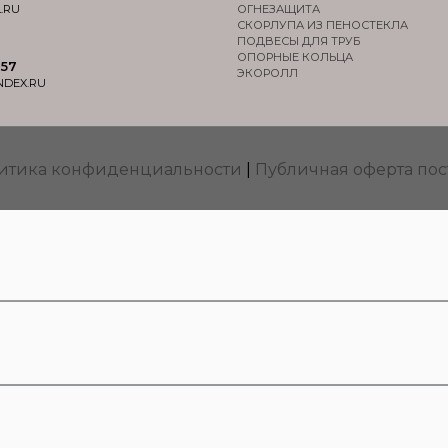
.RU
ОГНЕЗАЩИТА
СКОРЛУПА ИЗ ПЕНОСТЕКЛА
ПОДВЕСЫ ДЛЯ ТРУБ
ОПОРНЫЕ КОЛЬЦА
-57
ЭКОРОЛЛ
NDEX.RU
итика конфиденциальности
|
Публичная оферта пос