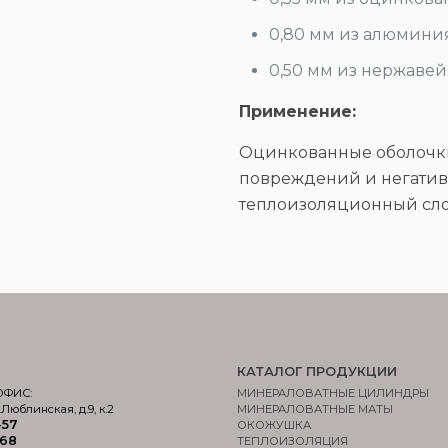
0,80 мм из алюминия
0,50 мм из нержаве
Применение:
Оцинкованные оболочки
повреждений и негатив
теплоизоляционный сло
КАТАЛОГ ПРОДУКЦИИ
ОФИС:
МИНЕРАЛОВАТНЫЕ ЦИЛИНДРЫ
.Люблинская, д.9, к.2
МИНЕРАЛОВАТНЫЕ МАТЫ
-57
ОКОЖУШКА
-68
ТЕПЛОИЗОЛЯЦИЯ