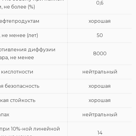
0,6
 не более (%)
нефтепродуктам
хорошая
 не менее (лет)
50
отивления диффузии
8000
ара, не менее
 кислотности
нейтральный
я безопасность
хорошая
кая стойкость
хорошая
апах
нейтральный
 при 10%-ной линейной
14