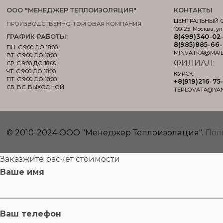
ООО "МЕНЕДЖЕР ТЕПЛОИЗОЛЯЦИЯ"
КОНТАКТЫ
ЦЕНТРАЛЬНЫЙ 
ПРОИЗВОДСТВЕННО-ТОРГОВАЯ КОМПАНИЯ
109125, Москва, ул
ГРАФИК РАБОТЫ:
8(499)340-02
8(985)885-66
ПН. С 9:00 ДО 18:00
MINVATKA@MAIL
ВТ. С 9:00 ДО 18:00
ФИЛИАЛ:
СР. С 9:00 ДО 18:00
ЧТ. С 9:00 ДО 18:00
КУРСК,
ПТ. С 9:00 ДО 18:00
+8(919)216-75
СБ. ВС. ВЫХОДНОЙ
TEPLOVATA@YA
© 2010-2024 ООО "Менеджер Теплоизоляция".
Пол
Заказжите расчет стоимости
Ваше имя
Ваш телефон