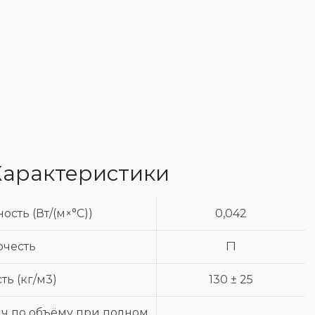
Характеристики
сть (Вт/(м×°С))
0,042
ючесть
Г1
ть (кг/м3)
130 ± 25
 ч по объёму при полном